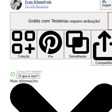
Ivan Khmelyuk
Seguir
10.326 Recursos
Grátis com Teste
Não requere atribuição!
Coleção
Semelhante
Pin
Compartilh
Licença Pro Standard
O que é isto?
Mais informações