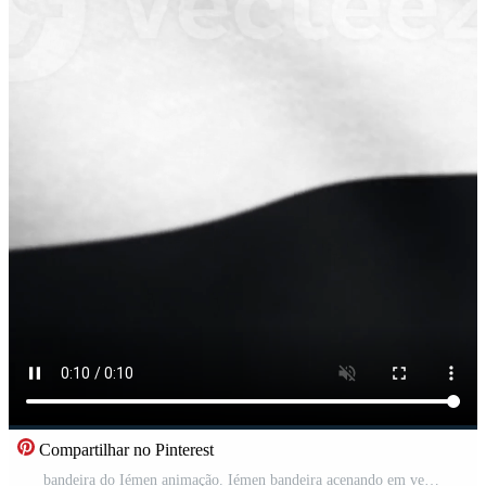
Compartilhar no Pinterest
bandeira do Iémen animação. Iémen bandeira acenando em vento Vídeo Pro