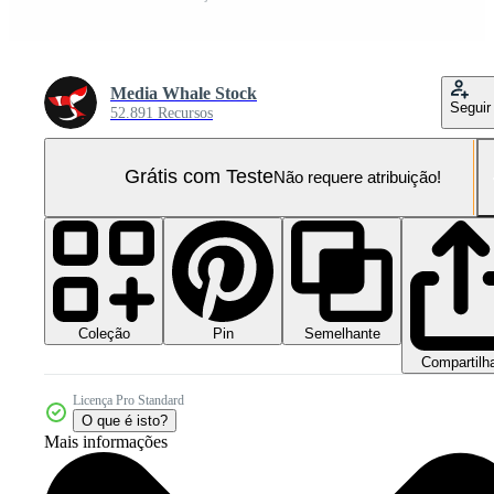
Media Whale Stock
Seguir
52.891 Recursos
Grátis com Teste
Não requere atribuição!
Coleção
Semelhante
Pin
Compartilh
Licença Pro Standard
O que é isto?
Mais informações