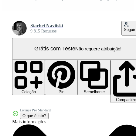
Siarhei Navitski
Seguir
9.815 Recursos
Grátis com Teste
Não requere atribuição!
Coleção
Semelhante
Pin
Compartilh
Licença Pro Standard
O que é isto?
Mais informações