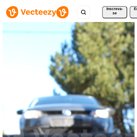
Inscreva-
E
se