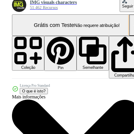
IMG visuals characters
Seguir
51.462 Recursos
Grátis com Teste
Não requere atribuição!
Coleção
Semelhante
Pin
Compartilh
Licença Pro Standard
O que é isto?
Mais informações