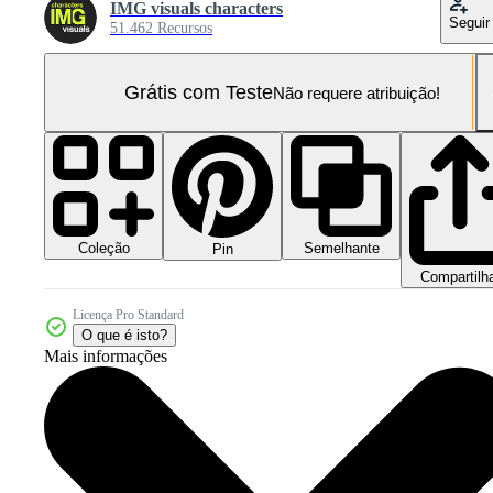
IMG visuals characters
Seguir
51.462 Recursos
Grátis com Teste
Não requere atribuição!
Coleção
Semelhante
Pin
Compartilh
Licença Pro Standard
O que é isto?
Mais informações