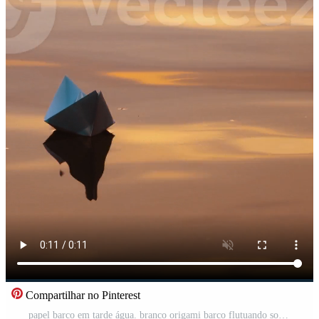
Compartilhar no Pinterest
papel barco em tarde água. branco origami barco flutuando sozinho em luz ondas em água superfície às pôr do sol. vertical Vídeo Pro