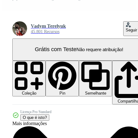
Vadym Terelyuk
Seguir
45.801 Recursos
Grátis com Teste
Não requere atribuição!
Coleção
Semelhante
Pin
Compartilh
Licença Pro Standard
O que é isto?
Mais informações