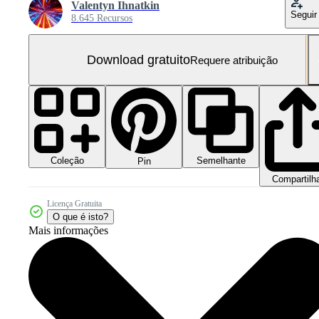
Valentyn Ihnatkin
Seguir
8.645 Recursos
Download gratuito
Requere atribuição
Coleção
Semelhante
Pin
Compartilh
Licença Gratuita
O que é isto?
Mais informações