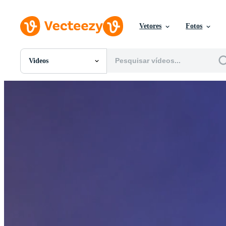
Vetores
Fotos
Videos
Todas Imagens
Fotos
PNGs
PSDs
SVGs
Modelos
Vetores
Videos
Motion graphics
Imagens Editoriais
Eventos Editoriais