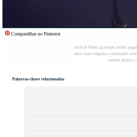
Compartilhar no Pinterest
vertical fêmea gravação artista jog
uma couro Jaqueta e realizando vive
talento dentro a
Palavras-chave relacionadas