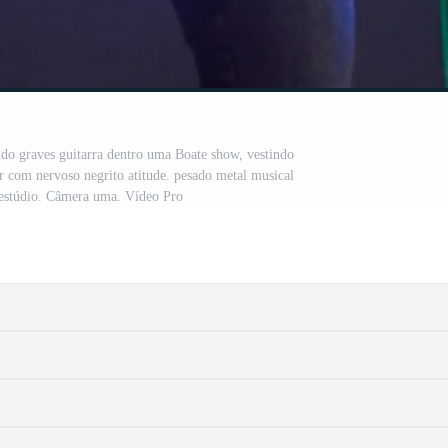
ando graves guitarra dentro uma Boate show, vestindo
r com nervoso negrito atitude. pesado metal musical
 estúdio. Câmera uma. Vídeo Pro