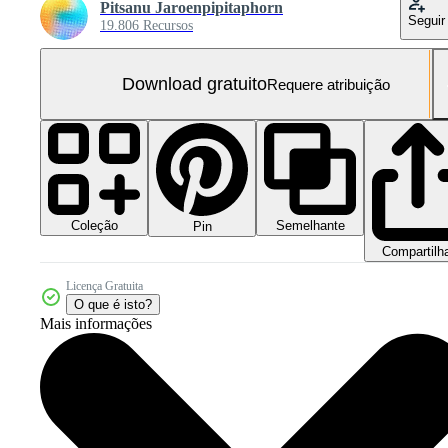
Pitsanu Jaroenpipitaphorn
Seguir
19.806 Recursos
Download gratuito
Requere atribuição
Coleção
Semelhante
Pin
Compartilh
Licença Gratuita
O que é isto?
Mais informações