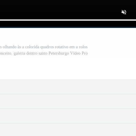
m olhando às a colorida quadros rotativo em a rolos
nceito. galeria dentro santo Petersburgo Vídeo Pro