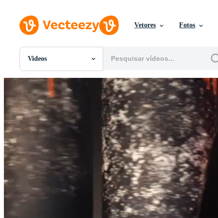
Vetores
Fotos
Videos
Todas Imagens
Fotos
PNGs
PSDs
SVGs
Modelos
Vetores
Videos
Motion graphics
Imagens Editoriais
Eventos Editoriais