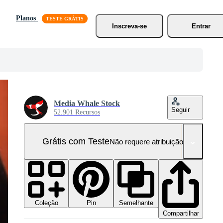
Planos
Inscreva-se
Entrar
Media Whale Stock
Seguir
52.901 Recursos
Grátis com Teste
Não requere atribuição!
Coleção
Semelhante
Pin
Compartilhar