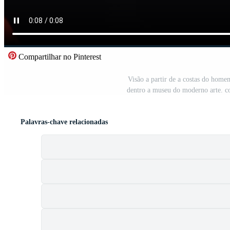
Compartilhar no Pinterest
Visão a partir de a costas do home
dentro a museu do moderno arte. co
Palavras-chave relacionadas