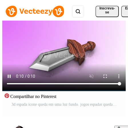
Inscreva-
E
se
Compartilhar no Pinterest
3d espada ícone queda em uma luz fundo. jogos espadas queda animação. 4k Vídeo Pro