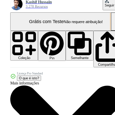
Kashif Hussain
Seguir
3.278 Recursos
Grátis com Teste
Não requere atribuição!
Coleção
Semelhante
Pin
Compartilh
Licença Pro Standard
O que é isto?
Mais informações