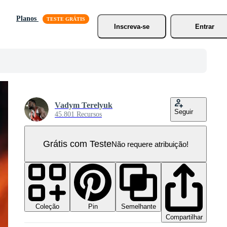
Planos
Inscreva-se
Entrar
Vadym Terelyuk
Seguir
45.801 Recursos
Grátis com Teste
Não requere atribuição!
Coleção
Semelhante
Pin
Compartilhar