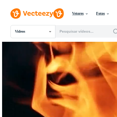
Vetores
Fotos
Videos
Todas Imagens
Fotos
PNGs
PSDs
SVGs
Modelos
Vetores
Videos
Motion graphics
Imagens Editoriais
Eventos Editoriais