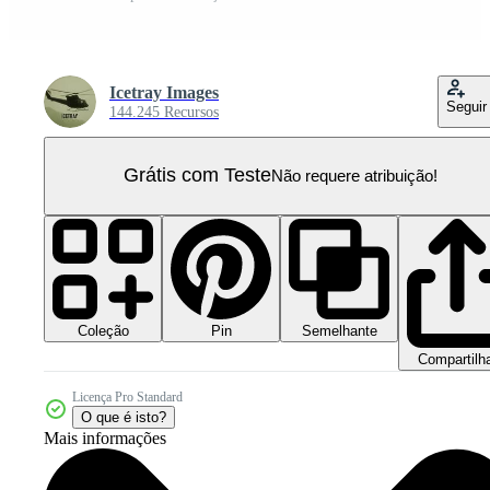
Icetray Images
Seguir
144.245 Recursos
Grátis com Teste
Não requere atribuição!
Coleção
Semelhante
Pin
Compartilh
Licença Pro Standard
O que é isto?
Mais informações