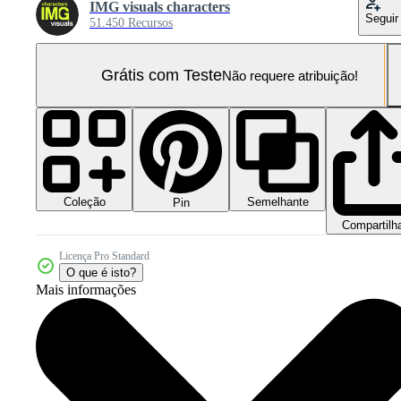
IMG visuals characters
Seguir
51.450 Recursos
Grátis com Teste
Não requere atribuição!
Coleção
Semelhante
Pin
Compartilh
Licença Pro Standard
O que é isto?
Mais informações