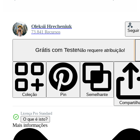
Oleksii Hrecheniuk
Seguir
73.841 Recursos
Grátis com Teste
Não requere atribuição!
Coleção
Semelhante
Pin
Compartilh
Licença Pro Standard
O que é isto?
Mais informações