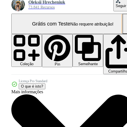
Oleksii Hrecheniuk
Seguir
73.841 Recursos
Grátis com Teste
Não requere atribuição!
Coleção
Semelhante
Pin
Compartilh
Licença Pro Standard
O que é isto?
Mais informações