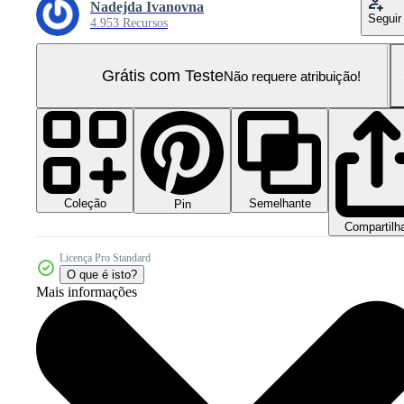
Nadejda Ivanovna
Seguir
4.953 Recursos
Grátis com Teste
Não requere atribuição!
Coleção
Semelhante
Pin
Compartilh
Licença Pro Standard
O que é isto?
Mais informações