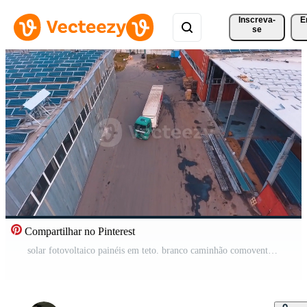
Inscreva-
E
se
Compartilhar no Pinterest
solar fotovoltaico painéis em teto. branco caminhão comovente entre industrial edifícios com ensolarado pilhas em telhados. aéreo visualizar. Vídeo Pro