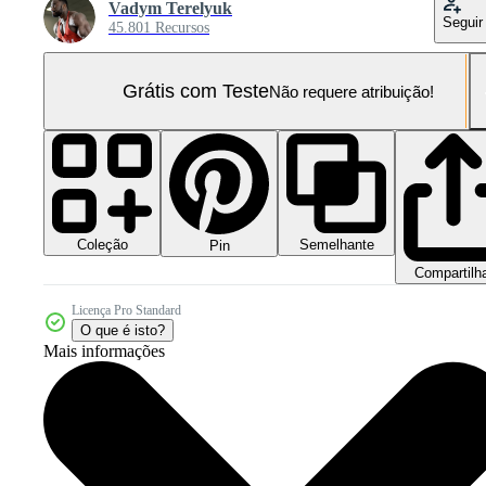
Vadym Terelyuk
Seguir
45.801 Recursos
Grátis com Teste
Não requere atribuição!
Coleção
Semelhante
Pin
Compartilh
Licença Pro Standard
O que é isto?
Mais informações