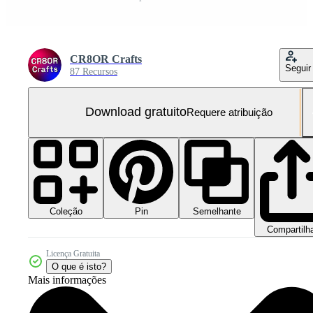
CR8OR Crafts
Seguir
87 Recursos
Download gratuito
Requere atribuição
Coleção
Semelhante
Pin
Compartilh
Licença Gratuita
O que é isto?
Mais informações