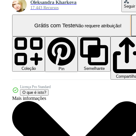
Oleksandra Kharkova
Seguir
17.443 Recursos
Grátis com Teste
Não requere atribuição!
Coleção
Semelhante
Pin
Compartilh
Licença Pro Standard
O que é isto?
Mais informações