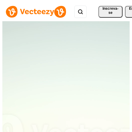
Inscreva-
E
se