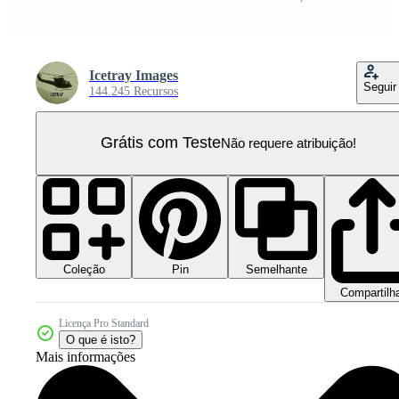
Icetray Images
Seguir
144.245 Recursos
Grátis com Teste
Não requere atribuição!
Coleção
Semelhante
Pin
Compartilh
Licença Pro Standard
O que é isto?
Mais informações