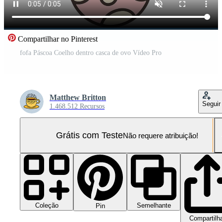
Compartilhar no Pinterest
fofa Páscoa Coelho dentro casca de ovo Vídeo Pro
Matthew Britton
Seguir
1.468.512 Recursos
Grátis com Teste
Não requere atribuição!
Coleção
Semelhante
Pin
Compartilh