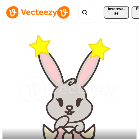
Inscreva-
E
se