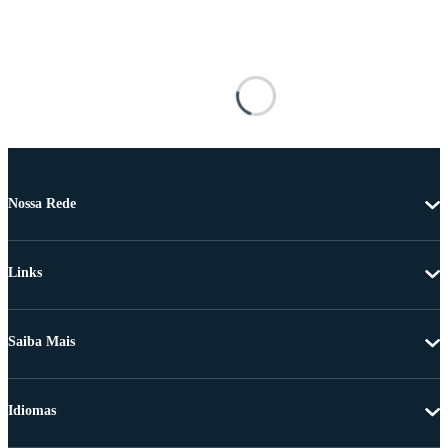
Nossa Rede
Links
Saiba Mais
Idiomas