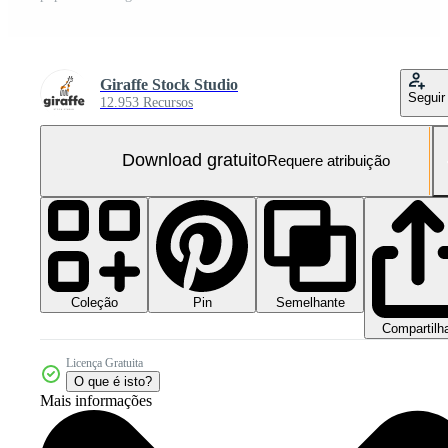
Giraffe Stock Studio
Seguir
12.953 Recursos
Download gratuito
Requere atribuição
Coleção
Semelhante
Pin
Compartilh
Licença Gratuita
O que é isto?
Mais informações