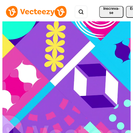
Inscreva-
E
se