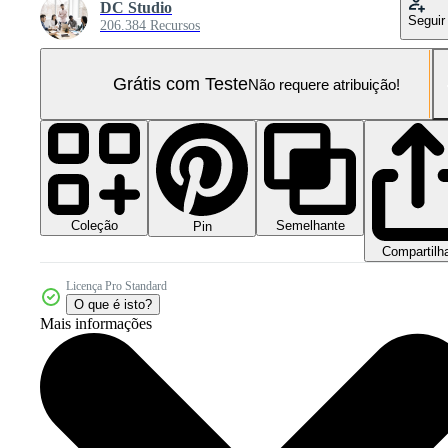
DC Studio
Seguir
206.384 Recursos
Grátis com Teste
Não requere atribuição!
Coleção
Semelhante
Pin
Compartilh
Licença Pro Standard
O que é isto?
Mais informações