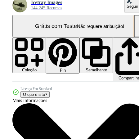
Icetray Images
Seguir
144.245 Recursos
Grátis com Teste
Não requere atribuição!
Coleção
Semelhante
Pin
Compartilh
Licença Pro Standard
O que é isto?
Mais informações