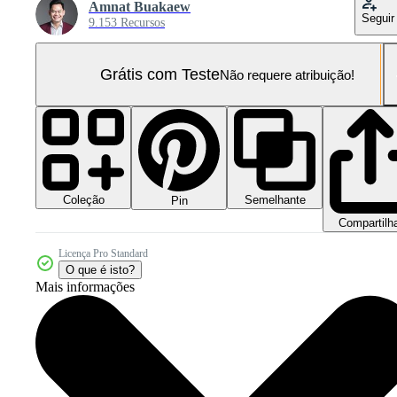
Amnat Buakaew
Seguir
9.153 Recursos
Grátis com Teste
Não requere atribuição!
Coleção
Semelhante
Pin
Compartilh
Licença Pro Standard
O que é isto?
Mais informações