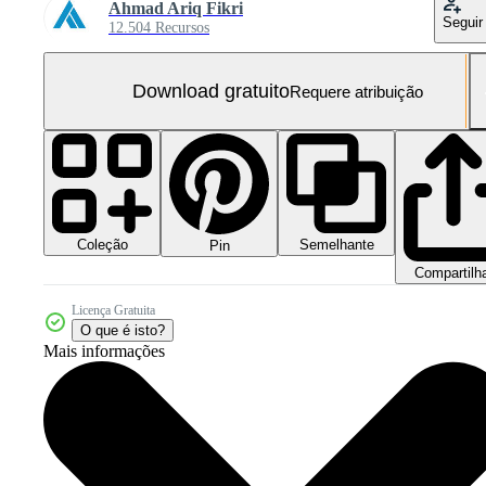
Ahmad Ariq Fikri
Seguir
12.504 Recursos
Download gratuito
Requere atribuição
Coleção
Semelhante
Pin
Compartilh
Licença Gratuita
O que é isto?
Mais informações