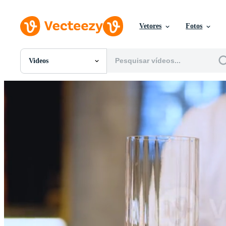
Vetores
Fotos
Videos
Todas Imagens
Fotos
PNGs
PSDs
SVGs
Modelos
Vetores
Videos
Motion graphics
Imagens Editoriais
Eventos Editoriais