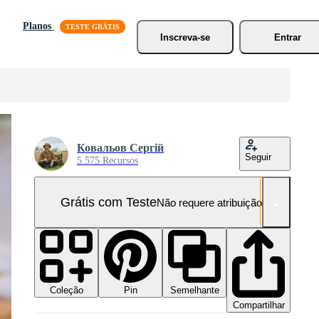
Planos
Inscreva-se
Entrar
Ковальов Сергій
Seguir
5.575 Recursos
Grátis com Teste
Não requere atribuição!
Coleção
Semelhante
Pin
Compartilhar