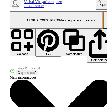
Vichai Viriyathanaporn
Seguir
7.036 Recursos
Grátis com Teste
Não requere atribuição!
Coleção
Semelhante
Pin
Compartilh
Licença Pro Standard
O que é isto?
Mais informações