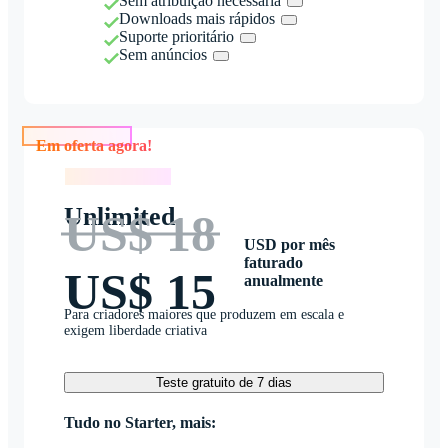
Sem atribuição necessária
Downloads mais rápidos
Suporte prioritário
Sem anúncios
Em oferta agora!
Em oferta agora!
Unlimited
US$ 18
USD por mês
faturado
US$ 15
anualmente
Para criadores maiores que produzem em escala e
exigem liberdade criativa
Teste gratuito de 7 dias
Tudo no Starter, mais: