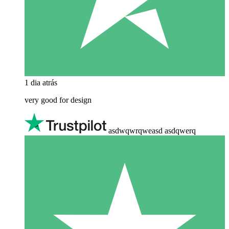
1 dia atrás
very good for design
asdwqwrqweasd asdqwerq