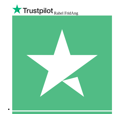
Rahel FridAng