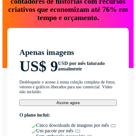
contadores de histórias com recursos
criativos que economizam até 76% em
tempo e orçamento.
Apenas imagens
US$ 9
USD por mês faturado
anualmente
Desbloqueie o acesso à nossa coleção completa de fotos,
vetores e gráficos liberados para uso comercial. Vídeo
não incluído.
Assine agora
O plano inclui:
Cinco downloads de imagens por mês
Um pacote por mês