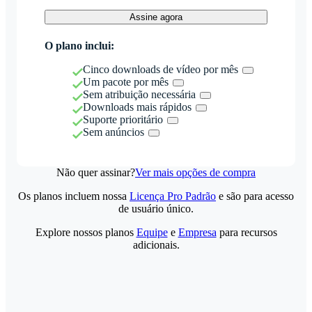
Assine agora
O plano inclui:
Cinco downloads de vídeo por mês
Um pacote por mês
Sem atribuição necessária
Downloads mais rápidos
Suporte prioritário
Sem anúncios
Não quer assinar?
Ver mais opções de compra
Os planos incluem nossa
Licença Pro Padrão
e são para acesso
de usuário único.
Explore nossos planos
Equipe
e
Empresa
para recursos
adicionais.