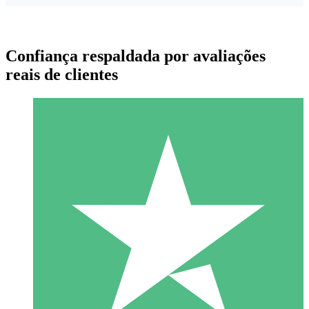
Confiança respaldada por avaliações
reais de clientes
Pacotes de Créditos Individuais
Pague conforme o uso com créditos de download. Sem
compromisso mensal.
1 Download
10
US$
00