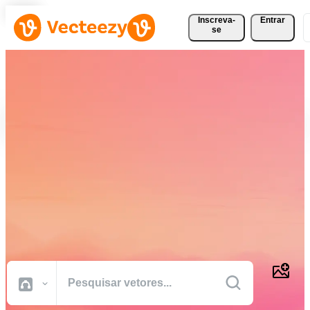
Inscreva-
Entrar
se
Baixe Vetores, Fotos, Vídeos
e Muito Mais
Gratuitamente
Recursos criativos de qualidade profissional para realizar seus
projetos com mais rapidez.
Todas Imagens