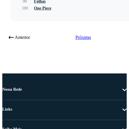
99
Folhas
100
One Piece
Anterior
Próximo
Nossa Rede
Links