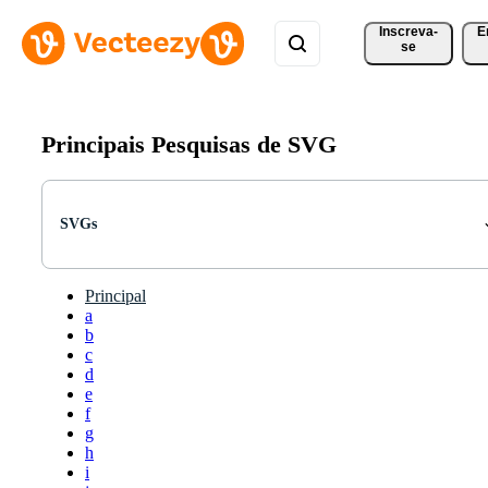
Inscreva-
E
se
Principais Pesquisas de SVG
SVGs
Principal
a
b
c
d
e
f
g
h
i