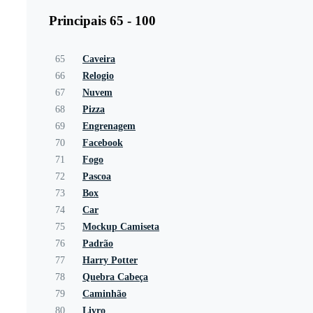
Principais 65 - 100
65
Caveira
66
Relogio
67
Nuvem
68
Pizza
69
Engrenagem
70
Facebook
71
Fogo
72
Pascoa
73
Box
74
Car
75
Mockup Camiseta
76
Padrão
77
Harry Potter
78
Quebra Cabeça
79
Caminhão
80
Livro