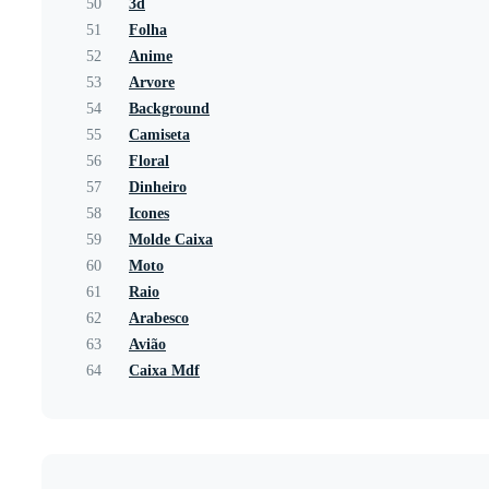
50
3d
51
Folha
52
Anime
53
Arvore
54
Background
55
Camiseta
56
Floral
57
Dinheiro
58
Icones
59
Molde Caixa
60
Moto
61
Raio
62
Arabesco
63
Avião
64
Caixa Mdf