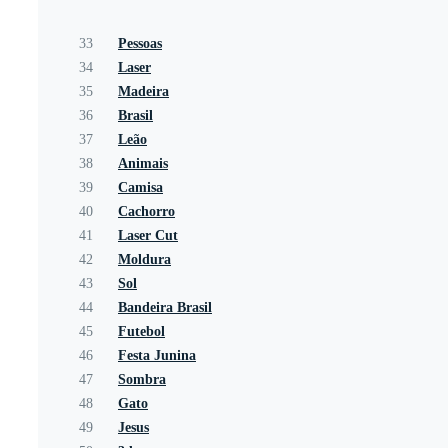
33
Pessoas
34
Laser
35
Madeira
36
Brasil
37
Leão
38
Animais
39
Camisa
40
Cachorro
41
Laser Cut
42
Moldura
43
Sol
44
Bandeira Brasil
45
Futebol
46
Festa Junina
47
Sombra
48
Gato
49
Jesus