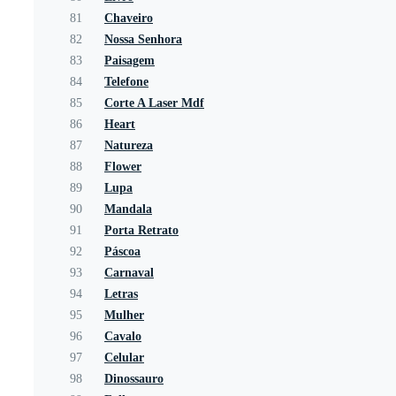
81
Chaveiro
82
Nossa Senhora
83
Paisagem
84
Telefone
85
Corte A Laser Mdf
86
Heart
87
Natureza
88
Flower
89
Lupa
90
Mandala
91
Porta Retrato
92
Páscoa
93
Carnaval
94
Letras
95
Mulher
96
Cavalo
97
Celular
98
Dinossauro