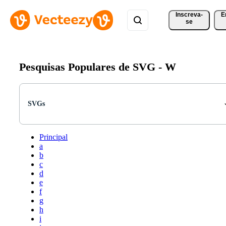
Inscreva-
E
se
Pesquisas Populares de SVG -
W
SVGs
Principal
a
b
c
d
e
f
g
h
i