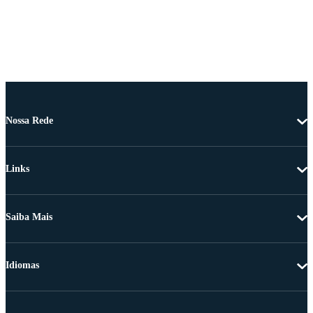
Nossa Rede
Links
Saiba Mais
Idiomas