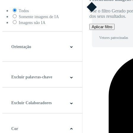
Use o filtro Gerado po
Todos
dos seus resultados.
Somente imagens de IA
Imagens não IA
Aplicar filtro
Vetores patrocinadas
Orientação
Horizontal
Vertical
Quadrado
Panorâmico
Excluir palavras-chave
Excluir Colaboradores
Cor