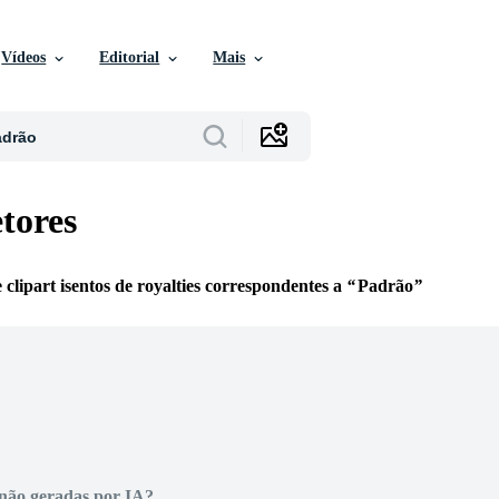
Vídeos
Editorial
Mais
tores
e clipart isentos de royalties correspondentes a
Padrão
não geradas por IA?