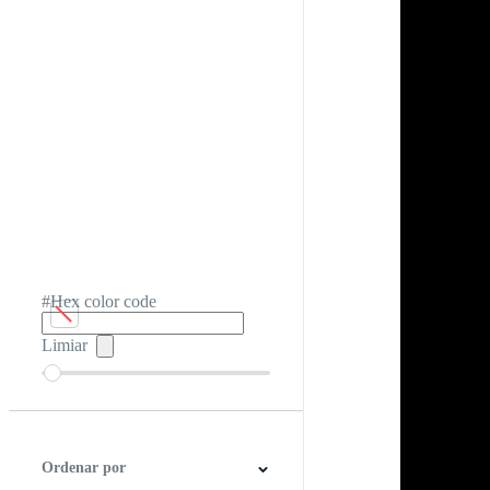
#Hex color code
Limiar
Ordenar por