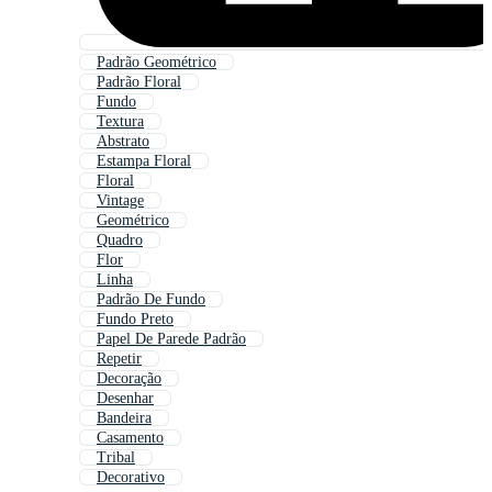
Padrão Geométrico
Padrão Floral
Fundo
Textura
Abstrato
Estampa Floral
Floral
Vintage
Geométrico
Quadro
Flor
Linha
Padrão De Fundo
Fundo Preto
Papel De Parede Padrão
Repetir
Decoração
Desenhar
Bandeira
Casamento
Tribal
Decorativo