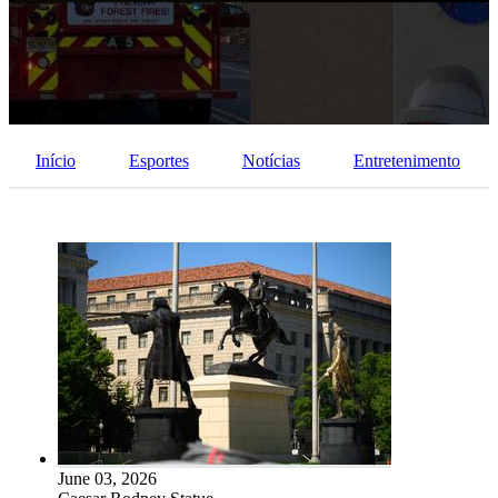
Fotos
PNGs
PSDs
SVGs
Modelos
Vetores
Videos
Motion graphics
Imagens Editoriais
Início
Esportes
Notícias
Entretenimento
Eventos Editoriais
June 03, 2026