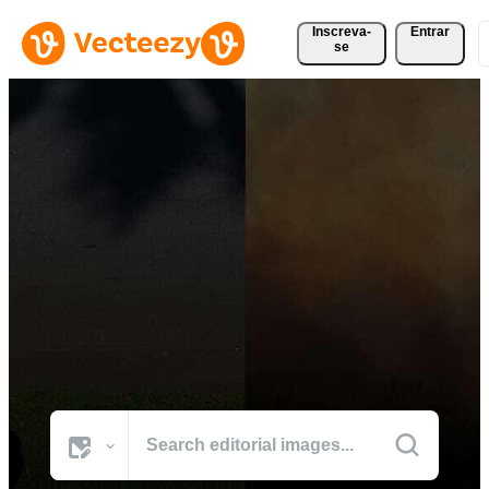
Inscreva-
Entrar
se
Navegar pelas fotos de
News
Os melhores visuais do mundo de momentos culturais marcantes.
Todas Imagens