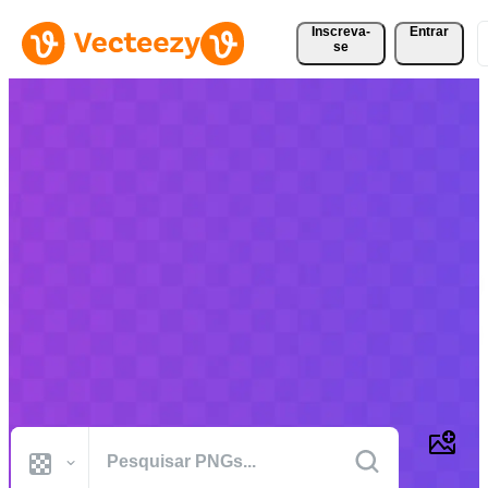
Inscreva-
Entrar
se
Explorar Imagens PNG
Gratuitas
Encontre os melhores PNGs isentos de royalties para o seu design,
com milhares de novas imagens com fundos transparentes
adicionadas todos os dias. Baixe gratuitamente gráficos, planos de
fundo, ícones, logotipos e muito mais que sejam seguros para uso
comercial.