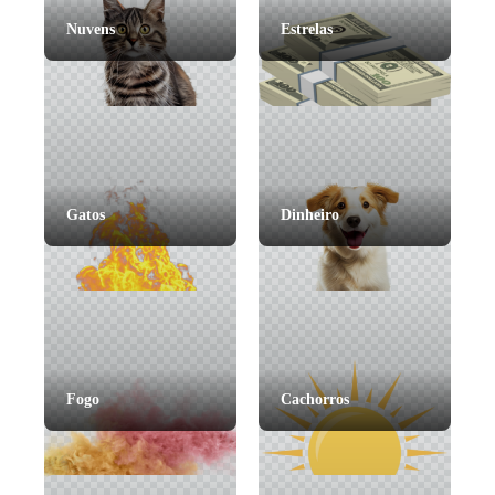
Nuvens
Estrelas
Gatos
Dinheiro
Fogo
Cachorros