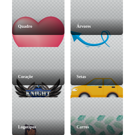
Quadro
Árvores
Coraçõe
Setas
Logotipos
Carros