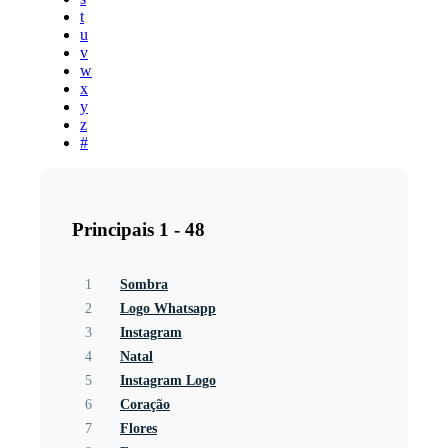
t
u
v
w
x
y
z
#
Principais 1 - 48
1
Sombra
2
Logo Whatsapp
3
Instagram
4
Natal
5
Instagram Logo
6
Coração
7
Flores