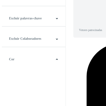
Horizontal
Vertical
Quadrado
Panorâmico
Excluir palavras-chave
Vetores patrocinadas
Excluir Colaboradores
Cor