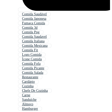
Comida Saudável
Comida Japonesa
Fumaça Comida
Comida 3d
Comida Png
Comida Saudavel
Comida Italiana
Comida Mexicana
Comida Fit
Logo Comida
Ícone Comida
Comida Fofa
Comida Picante
Comida Salada
Restaurante
Cardápio
Cozinha
Chefe De Cozinha
Carne
Sanduíche
Almoço
Hamburger