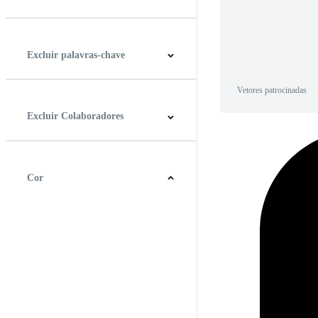
Horizontal
Vertical
Quadrado
Panorâmico
Excluir palavras-chave
Vetores patrocinadas
Excluir Colaboradores
Cor