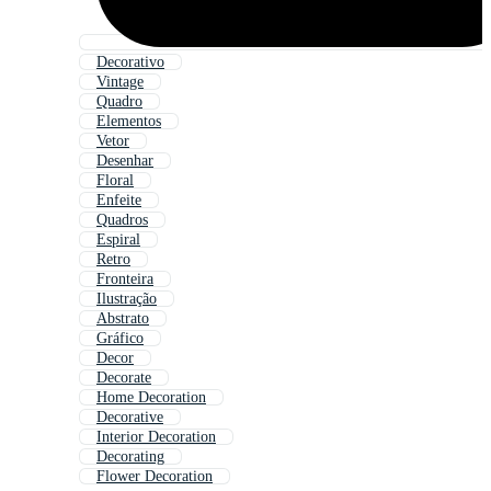
Decorativo
Vintage
Quadro
Elementos
Vetor
Desenhar
Floral
Enfeite
Quadros
Espiral
Retro
Fronteira
Ilustração
Abstrato
Gráfico
Decor
Decorate
Home Decoration
Decorative
Interior Decoration
Decorating
Flower Decoration