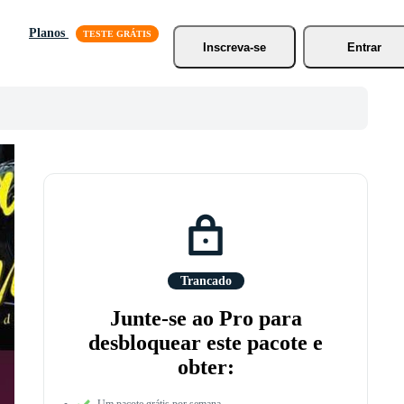
Planos
Inscreva-se
Entrar
Trancado
Junte-se ao Pro para
desbloquear este pacote e
obter:
Um pacote grátis por semana