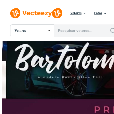
Vetores
Fotos
Vetores
Todas Imagens
Fotos
PNGs
PSDs
SVGs
Modelos
Vetores
Videos
Motion graphics
Imagens Editoriais
Eventos Editoriais