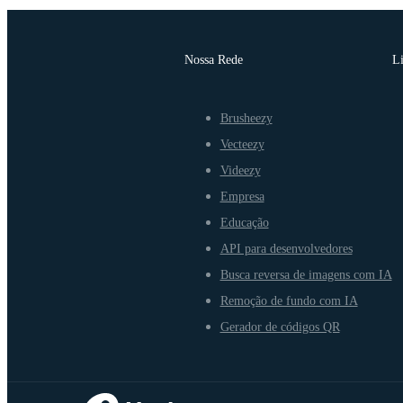
Nossa Rede
L
Brusheezy
Vecteezy
Videezy
Empresa
Educação
API para desenvolvedores
Busca reversa de imagens com IA
Remoção de fundo com IA
Gerador de códigos QR