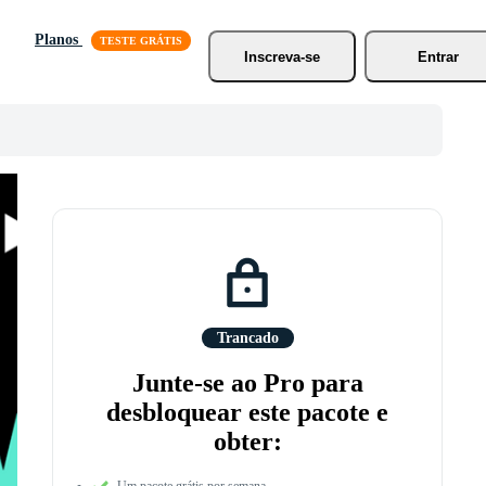
Planos
Inscreva-se
Entrar
Trancado
Junte-se ao Pro para
desbloquear este pacote e
obter:
Um pacote grátis por semana