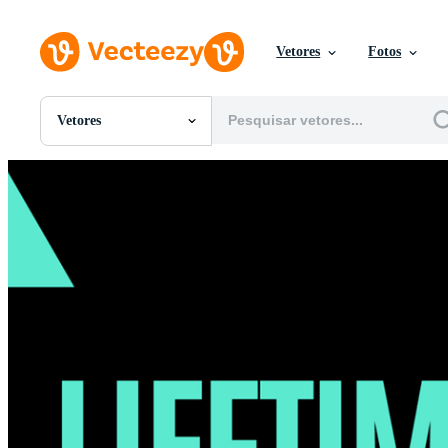
Vetores
Fotos
Vetores
Todas Imagens
Fotos
PNGs
PSDs
SVGs
Modelos
Vetores
Videos
Motion graphics
Imagens Editoriais
Eventos Editoriais