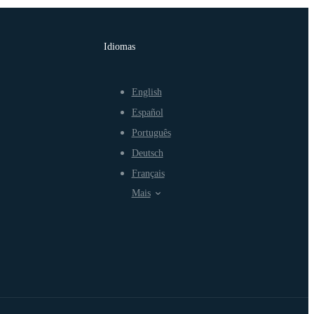
Idiomas
English
Español
Português
Deutsch
Français
Mais