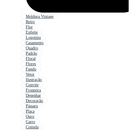
Moldura Vintage
Retro
Flor
Enfeite
Logotipo
Casamento
Quadro
Padrão
Floral
Flores
Fundo
Vetor
Ilustração
Convite
Fronteira
Desenhar
Decoração
Pássaro
Placa
Ouro
Carro
Comida