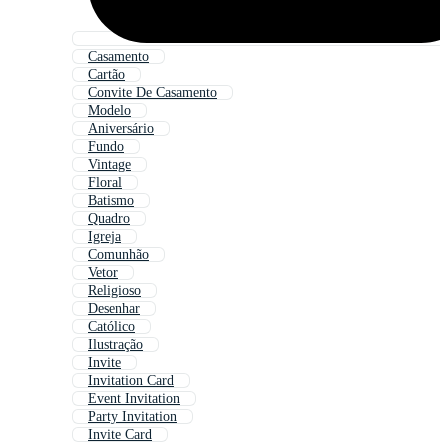
Casamento
Cartão
Convite De Casamento
Modelo
Aniversário
Fundo
Vintage
Floral
Batismo
Quadro
Igreja
Comunhão
Vetor
Religioso
Desenhar
Católico
Ilustração
Invite
Invitation Card
Event Invitation
Party Invitation
Invite Card