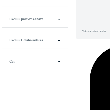
Horizontal
Vertical
Quadrado
Panorâmico
Excluir palavras-chave
Vetores patrocinadas
Excluir Colaboradores
Cor