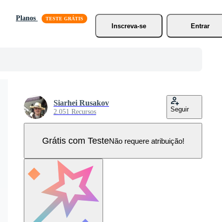
Planos
Inscreva-se
Entrar
Siarhei Rusakov
Seguir
2.051 Recursos
Grátis com Teste
Não requere atribuição!