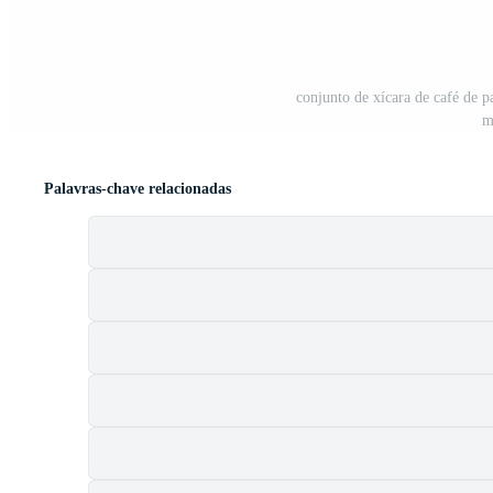
conjunto de xícara de café de p
m
Palavras-chave relacionadas