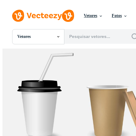
Vetores
Fotos
Vetores
Todas Imagens
Fotos
PNGs
PSDs
SVGs
Modelos
Vetores
Videos
Motion graphics
Imagens Editoriais
Eventos Editoriais