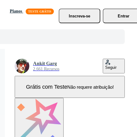
Planos
Inscreva-se
Entrar
Ankit Garg
Seguir
2.661 Recursos
Grátis com Teste
Não requere atribuição!