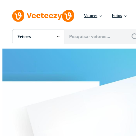
Vetores
Fotos
Vetores
Todas Imagens
Fotos
PNGs
PSDs
SVGs
Modelos
Vetores
Videos
Motion graphics
Imagens Editoriais
Eventos Editoriais