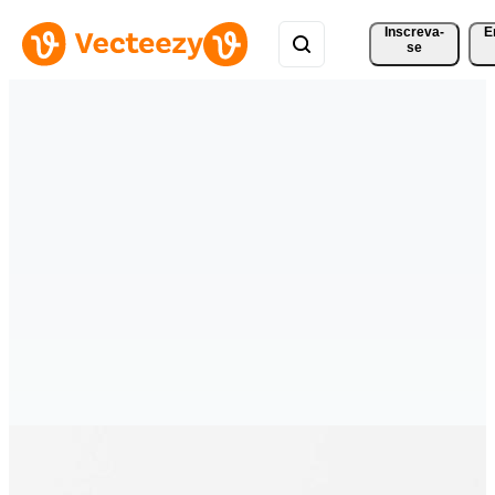
Inscreva-
E
se