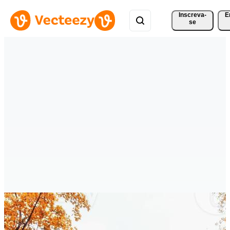
Inscreva-
E
se